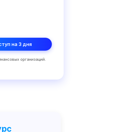
туп на 3 дня
нансовых организаций.
урс