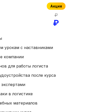
Акция
₽
₽
ы
ым урокам с наставниками
те компании
нов для работы логиста
удоустройства после курса
 экспертами
аки в логистике
чебных материалов