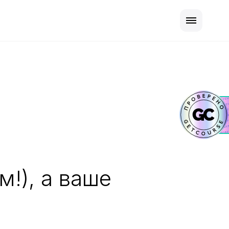
!), а ваше
.