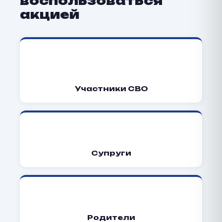
воспользоваться
акцией
🎖️
Участники СВО
👩
Супруги
👨‍👩‍👧
Родители