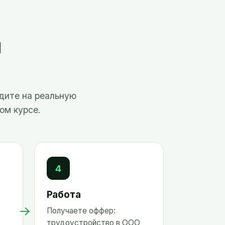
я
одите на реальную
ом курсе.
4
Работа
→
Получаете оффер:
трудоустройство в ООО