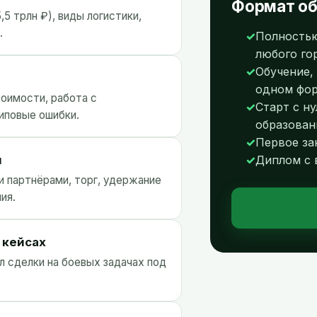
Формат об
,5 трлн ₽), виды логистики,
.
Полностью
любого го
Обучение,
одном фо
тоимости, работа с
Старт с н
типовые ошибки.
образован
Первое за
и
Диплом с
и партнёрами, торг, удержание
ия.
 кейсах
 сделки на боевых задачах под