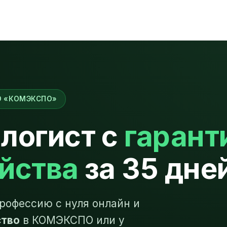
О «КОМЭКСПО»
логист с
гарант
йства
за 35 дне
рофессию с нуля онлайн и
ство
в КОМЭКСПО или у