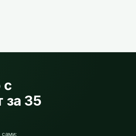
 с
 за 35
 сами: