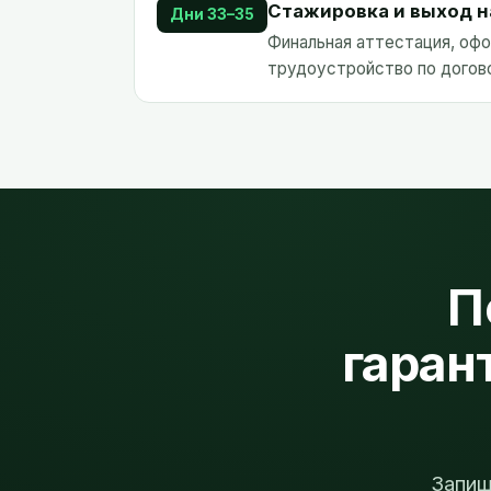
Стажировка и выход н
Дни 33–35
Финальная аттестация, оф
трудоустройство по догов
П
гаран
Запиш