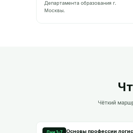
Департамента образования г.
Москвы.
Чт
Чёткий маршр
Основы профессии логи
Дни 1–7