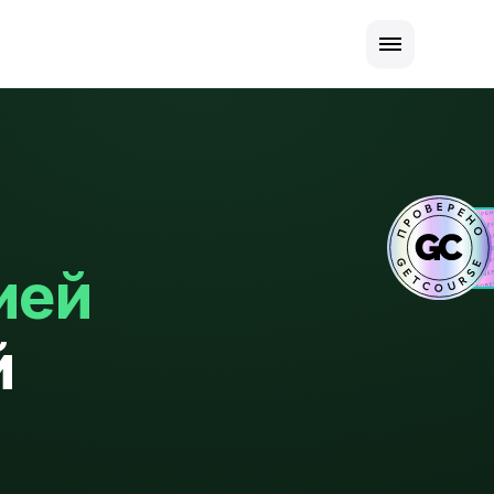
ией
й