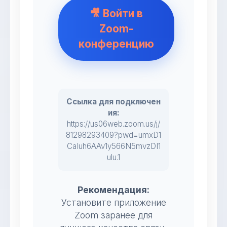
🎥 Войти в
Zoom-
конференцию
Ссылка для подключен
ия:
https://us06web.zoom.us/j/
81298293409?pwd=umxD1
CaIuh6AAv1y566N5mvzDI1
ulu.1
Рекомендация:
Установите приложение
Zoom заранее для