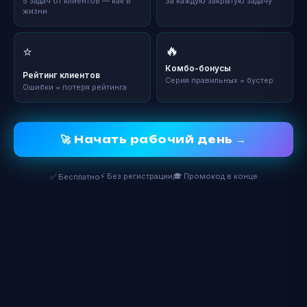
5 задач от клиентов — как в
За каждую закрытую задачу
жизни
🔥
⭐
Комбо-бонусы
Рейтинг клиентов
Серия правильных = бустер
Ошибки = потеря рейтинга
🚀 Начать рабочий день →
⚡ Без регистрации
🎓 Промокод в конце
✅ Бесплатно