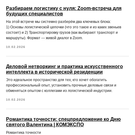
Разбираем логистику с нуля: Zoom-встреча для
будущих специалистов
На этой встрече мы системно разберём два ключевых блока:
1) Основы логистической цепочки (что это такое и из каких звеньев
состоит) и 2) Транспортировку грузов (как выбирают транспорт и
маршруты). Формат — живой диалог в Zoom.
10.02.2026
Деловой нетворкинг и практика искусственного
интеллекта в исторической резиденции
Это идеальное пространство для тех, кто хочет обогатить
профессиональный опыт, установить прочные деловые связи и
обменяться опытом с коллегами из логистической индустрии.
10.02.2026
Романтика точности: спецпредложение ко Дню
святого Валентина | КОМЭКСПО
Романтика точности